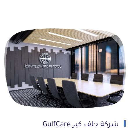
شركة جلف كير GulfCare