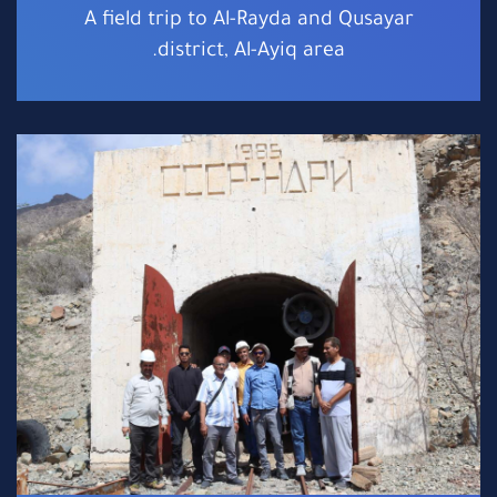
A field trip to Al-Rayda and Qusayar
district, Al-Ayiq area.