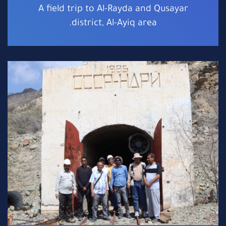
A field trip to Al-Rayda and Qusayar
district, Al-Ayiq area.