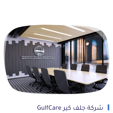
شركة جلف كير GulfCare